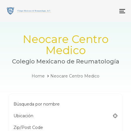
Skip
Skip
links
to
To
primary
navigation
Skip
to
Neocare Centro
content
Medico
Colegio Mexicano de Reumatología
Home
Neocare Centro Medico
Búsqueda por nombre
Ubicación
Zip/Post Code