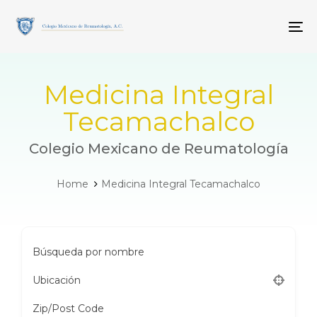
Skip
Skip
links
to
To
primary
navigation
Skip
to
Medicina Integral
content
Tecamachalco
Colegio Mexicano de Reumatología
Home
Medicina Integral Tecamachalco
Búsqueda por nombre
Ubicación
Zip/Post Code