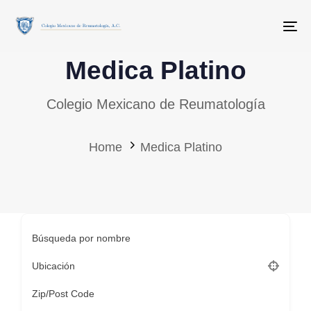
Skip
Skip
links
to
To
primary
Medica Platino
navigation
Skip
Colegio Mexicano de Reumatología
to
content
Home
Medica Platino
Búsqueda por nombre
Ubicación
Zip/Post Code