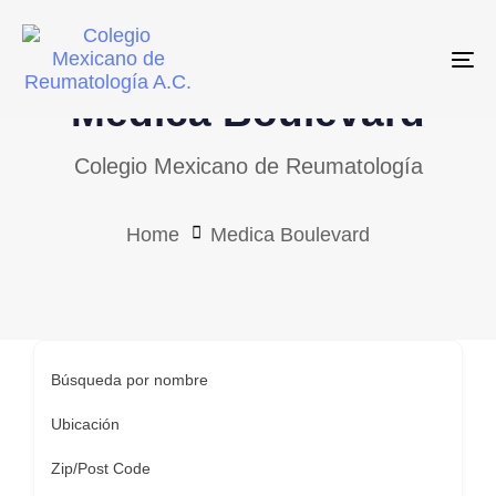
Skip
Skip
links
to
To
primary
Medica Boulevard
navigation
Skip
Colegio Mexicano de Reumatología
to
content
Home
Medica Boulevard
Búsqueda por nombre
Ubicación
Zip/Post Code