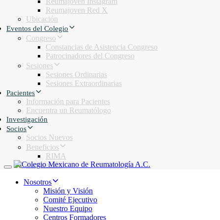
Reumajoven Instagram
Reumajoven Red X
Ubicación
Eventos del Colegio
Congreso
Constancias de Asistencia Congreso
Patrocinadores del Congreso
Sesiones
Sesiones Ordinarias
Sesiones Extraordinarias
Pacientes
Información para Pacientes
Encuentra un Reumatólogo
Investigación
Socios
Socios Nuevos
Beneficios
RIMA
Facturación
Toggle navigation
Nosotros
Misión y Visión
Comité Ejecutivo
Nuestro Equipo
Centros Formadores