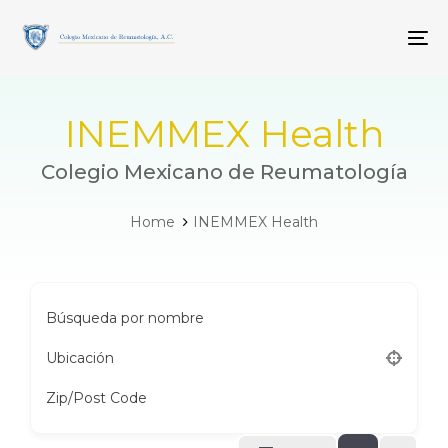
Skip
Skip
links
to
To
primary
navigation
Skip
to
INEMMEX Health
content
Colegio Mexicano de Reumatología
Home
INEMMEX Health
Búsqueda por nombre
Ubicación
Zip/Post Code