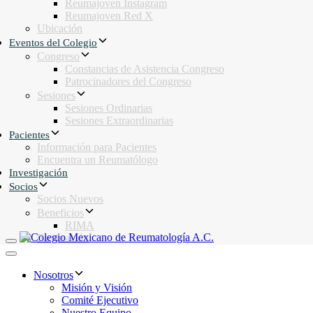
Reumajoven Instagram
Reumajoven Red X
Ubicación
Eventos del Colegio
Congreso
Constancias de Asistencia Congreso
Patrocinadores del Congreso
Sesiones
Sesiones Ordinarias
Sesiones Extraordinarias
Pacientes
Información para Pacientes
Encuentra un Reumatólogo
Investigación
Socios
Socios Nuevos
Beneficios
RIMA
Facturación
Toggle navigation
Toggle navigation
Nosotros
Misión y Visión
Comité Ejecutivo
Nuestro Equipo