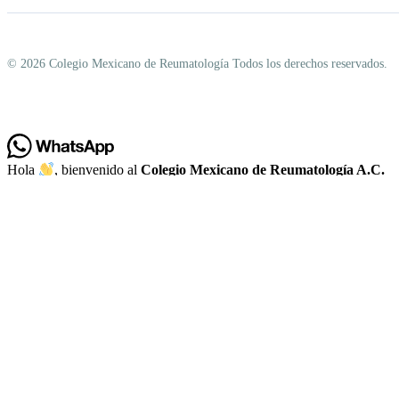
© 2026 Colegio Mexicano de Reumatología Todos los derechos reservados.
Hola
, bienvenido al
Colegio Mexicano de Reumatología A.C.
¿Podemos ayudarte?
Abrir chat
Powered by
Joinchat
This website uses cookies to improve your web experience.
Accept