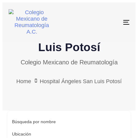
Skip
Skip
links
to
primary
Toggl
Hospital Ángeles San
navigation
Skip
Luis Potosí
to
content
Colegio Mexicano de Reumatología
Home
Hospital Ángeles San Luis Potosí
Búsqueda por nombre
Ubicación