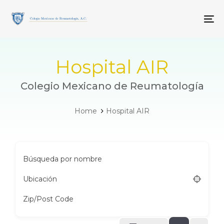
Skip
Skip
links
to
To
primary
navigation
Skip
to
Hospital AIR
content
Colegio Mexicano de Reumatología
Home
Hospital AIR
Búsqueda por nombre
Ubicación
Zip/Post Code