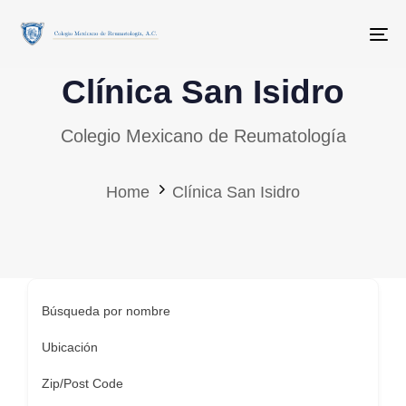
Skip
Skip
links
to
To
primary
Clínica San Isidro
navigation
Skip
Colegio Mexicano de Reumatología
to
content
Home
Clínica San Isidro
Búsqueda por nombre
Ubicación
Zip/Post Code