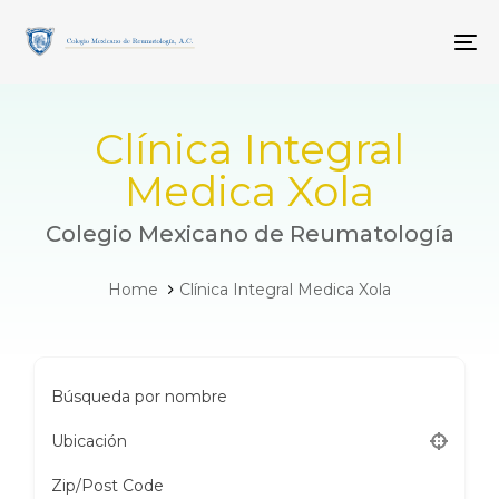
Skip
Skip
links
to
To
primary
navigation
Skip
to
Clínica Integral
content
Medica Xola
Colegio Mexicano de Reumatología
Home
Clínica Integral Medica Xola
Búsqueda por nombre
Ubicación
Zip/Post Code