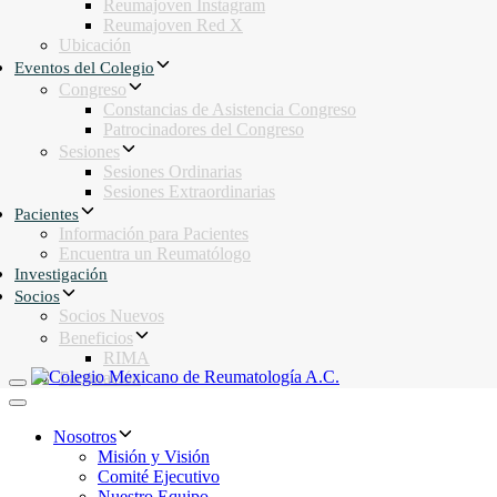
Reumajoven Instagram
Reumajoven Red X
Ubicación
Eventos del Colegio
Congreso
Constancias de Asistencia Congreso
Patrocinadores del Congreso
Sesiones
Sesiones Ordinarias
Sesiones Extraordinarias
Pacientes
Información para Pacientes
Encuentra un Reumatólogo
Investigación
Socios
Socios Nuevos
Beneficios
RIMA
Facturación
Toggle navigation
Toggle navigation
Nosotros
Misión y Visión
Comité Ejecutivo
Nuestro Equipo