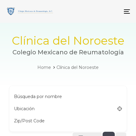
Skip
Skip
links
to
To
primary
navigation
Skip
to
Clínica del Noroeste
content
Colegio Mexicano de Reumatología
Home
Clínica del Noroeste
Búsqueda por nombre
Ubicación
Zip/Post Code