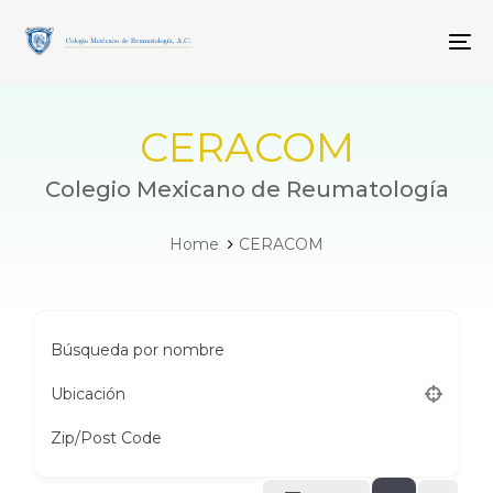
Skip
Skip
links
to
To
primary
navigation
Skip
to
CERACOM
content
Colegio Mexicano de Reumatología
Home
CERACOM
Búsqueda por nombre
Ubicación
Zip/Post Code