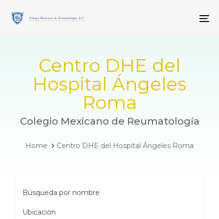
Skip
Skip
links
to
To
primary
navigation
Skip
to
Centro DHE del
content
Hospital Ángeles
Roma
Colegio Mexicano de Reumatología
Home
Centro DHE del Hospital Ángeles Roma
Búsqueda por nombre
Ubicación