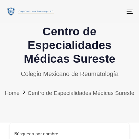
Skip
Skip
links
to
To
primary
Centro de
navigation
Skip
Especialidades
to
Médicas Sureste
content
Colegio Mexicano de Reumatología
Home
Centro de Especialidades Médicas Sureste
Búsqueda por nombre