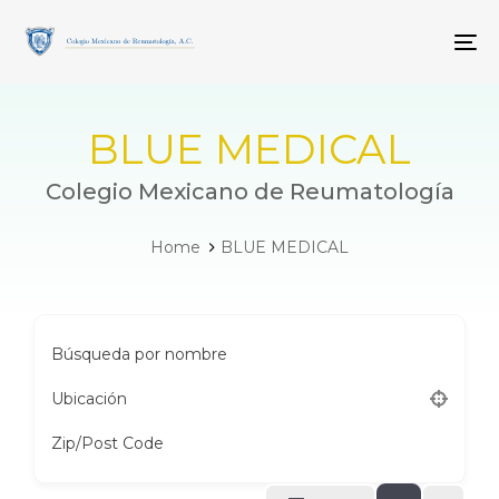
Skip
Skip
links
to
To
primary
navigation
Skip
to
BLUE MEDICAL
content
Colegio Mexicano de Reumatología
Home
BLUE MEDICAL
Búsqueda por nombre
Ubicación
Zip/Post Code