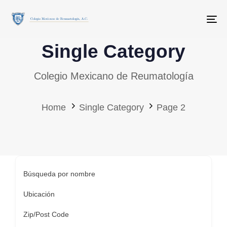
Skip
Skip
links
to
To
primary
Single Category
navigation
Skip
Colegio Mexicano de Reumatología
to
content
Home
Single Category
Page 2
Búsqueda por nombre
Ubicación
Zip/Post Code