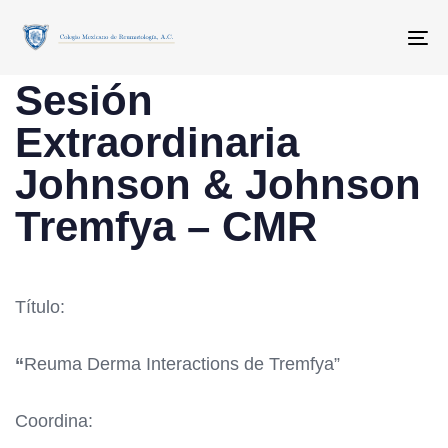
PUBLISHED
Skip
Skip
IN:
links
to
To
EVENTOS
primary
Sesión
navigation
Extraordinaria
Skip
to
Johnson & Johnson
content
Tremfya – CMR
Título:
“
Reuma Derma Interactions de Tremfya”
Coordina: