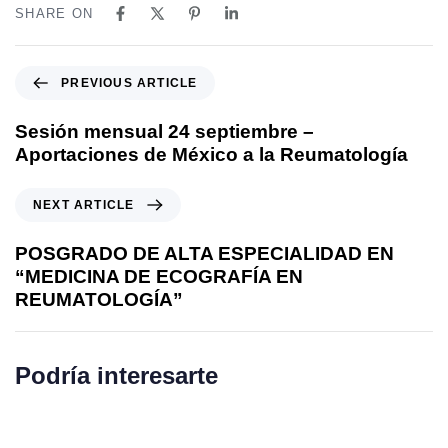
SHARE ON
P
PREVIOUS ARTICLE
r
e
Sesión mensual 24 septiembre –
v
Aportaciones de México a la Reumatología
i
o
N
NEXT ARTICLE
u
e
s
x
POSGRADO DE ALTA ESPECIALIDAD EN
A
t
“MEDICINA DE ECOGRAFÍA EN
r
A
REUMATOLOGÍA”
t
r
i
t
c
i
Podría interesarte
l
c
e
l
e