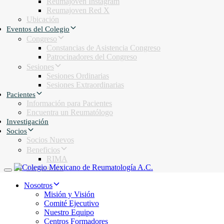
Reumajoven Instagram
Reumajoven Red X
Ubicación
Eventos del Colegio
Congreso
Constancias de Asistencia Congreso
Patrocinadores del Congreso
Sesiones
Sesiones Ordinarias
Sesiones Extraordinarias
Pacientes
Información para Pacientes
Encuentra un Reumatólogo
Investigación
Socios
Socios Nuevos
Beneficios
RIMA
Facturación
Toggle navigation
Nosotros
Misión y Visión
Comité Ejecutivo
Nuestro Equipo
Centros Formadores