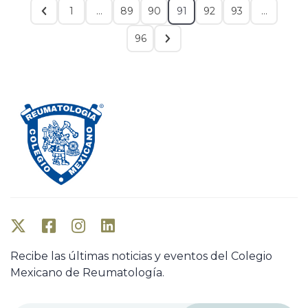
1
…
89
90
91
92
93
…
96
Recibe las últimas noticias y eventos del Colegio
Mexicano de Reumatología.