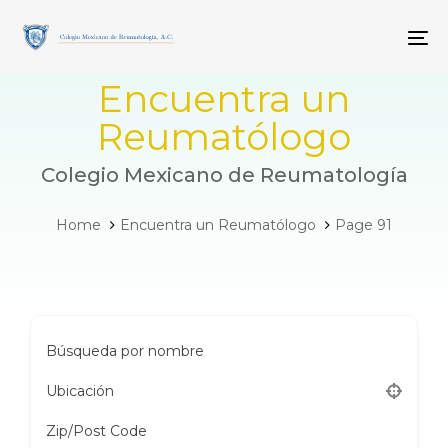
Skip
Skip
links
to
To
primary
navigation
Encuentra un
Skip
to
Reumatólogo
content
Colegio Mexicano de Reumatología
Home
Encuentra un Reumatólogo
Page 91
Búsqueda por nombre
Ubicación
Zip/Post Code