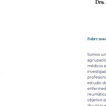
x
Dra.
t
A
r
t
i
c
l
Sobre noso
e
Somos u
agrupaci
médicos 
investiga
profesiona
estudio de
enfermed
reumátic
objetivo p
divulgar e