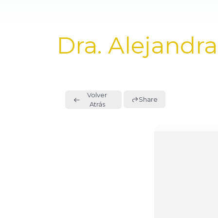
PUBLISHED
Dra. Alejandr
IN:
Volver
Share
Atrás