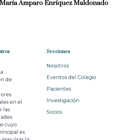
 María Amparo Enríquez Maldonado
tros
Secciones
Nosotros
na
Eventos del Colegio
ón de
e
Pacientes
dores
Investigación
les en el
 las
Socios
ades
as cuyo
rincipal es
 impulsar la