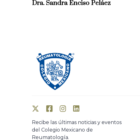
e
Dra. Sandra Enciso Peláez
v
i
o
u
s
A
r
t
i
c
l
e
Recibe las últimas noticias y eventos
del Colegio Mexicano de
Reumatología.