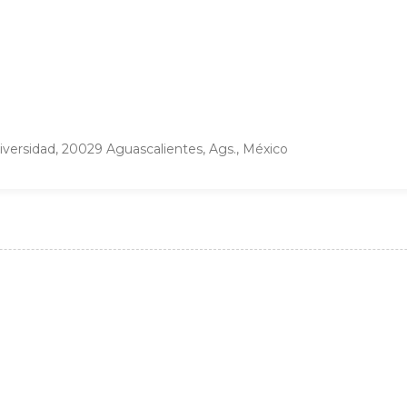
niversidad, 20029 Aguascalientes, Ags., México
N
e