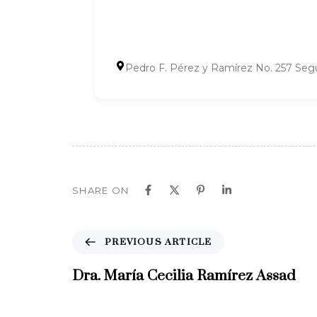
Pedro F. Pérez y Ramírez No. 257 Segu
SHARE ON
P
PREVIOUS ARTICLE
r
e
Dra. María Cecilia Ramírez Assad
v
i