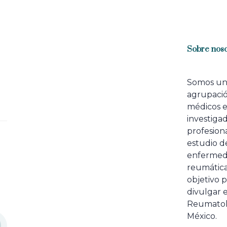
Sobre noso
Somos u
agrupaci
médicos 
investiga
profesiona
estudio de
enfermed
reumátic
objetivo p
divulgar e
Reumatol
México.