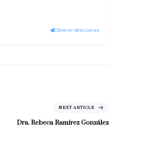
Obtener direcciones
N
NEXT ARTICLE
e
x
Dra. Rebeca Ramírez González
t
A