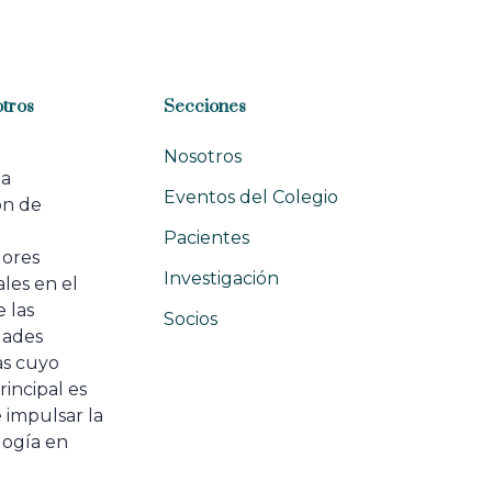
r
t
i
c
l
tros
Secciones
e
Nosotros
na
Eventos del Colegio
ón de
e
Pacientes
dores
Investigación
les en el
 las
Socios
ades
as cuyo
rincipal es
 impulsar la
ogía en