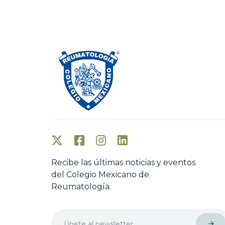
o
u
s
A
r
t
i
c
l
e
Recibe las últimas noticias y eventos
del Colegio Mexicano de
Reumatología.