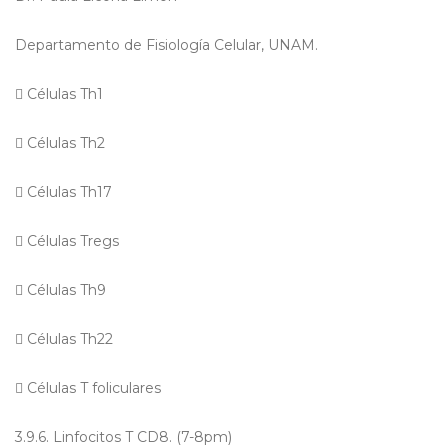
Departamento de Fisiología Celular, UNAM.

Células Th1

Células Th2

Células Th17

Células Tregs

Células Th9

Células Th22

Células T foliculares
3.9.6. Linfocitos T CD8. (7-8pm)