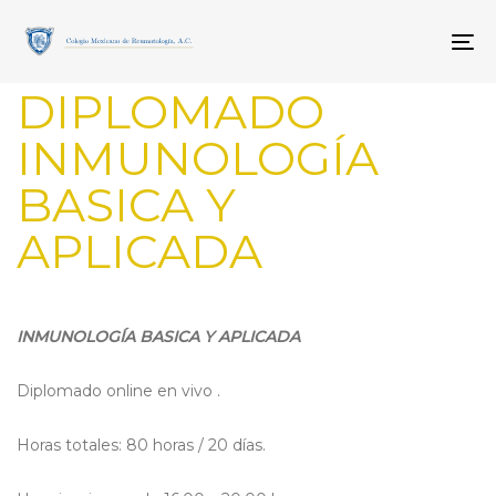
Skip
Skip
PUBLISHED
links
to
IN:
To
primary
EVENTOS
navigation
DIPLOMADO
Skip
to
INMUNOLOGÍA
content
BASICA Y
APLICADA
INMUNOLOGÍA BASICA Y APLICADA
Diplomado online en vivo .
Horas totales: 80 horas / 20 días.