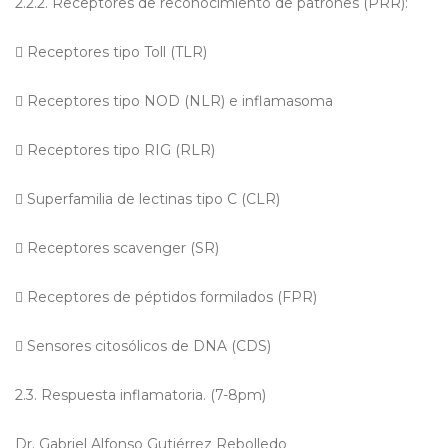
2.2.2. Receptores de reconocimiento de patrones (PRR):

Receptores tipo Toll (TLR)

Receptores tipo NOD (NLR) e inflamasoma

Receptores tipo RIG (RLR)

Superfamilia de lectinas tipo C (CLR)

Receptores scavenger (SR)

Receptores de péptidos formilados (FPR)

Sensores citosólicos de DNA (CDS)
2.3. Respuesta inflamatoria. (7-8pm)
Dr. Gabriel Alfonso Gutiérrez Rebolledo