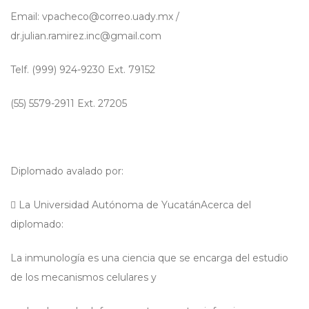
Email:
vpacheco@correo.uady.mx
/
dr.julian.ramirez.inc@gmail.com
Telf. (999) 924-9230 Ext. 79152
(55) 5579-2911 Ext. 27205
Diplomado avalado por:

La Universidad Autónoma de YucatánAcerca del
diplomado:
La inmunología es una ciencia que se encarga del estudio
de los mecanismos celulares y