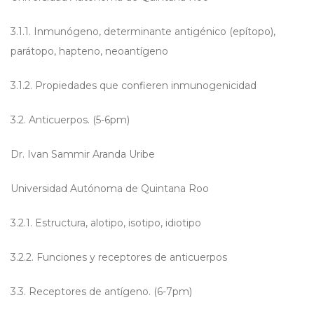
3.1.1. Inmunógeno, determinante antigénico (epítopo),
parátopo, hapteno, neoantígeno
3.1.2. Propiedades que confieren inmunogenicidad
3.2. Anticuerpos. (5-6pm)
Dr. Ivan Sammir Aranda Uribe
Universidad Autónoma de Quintana Roo
3.2.1. Estructura, alotipo, isotipo, idiotipo
3.2.2. Funciones y receptores de anticuerpos
3.3. Receptores de antígeno. (6-7pm)