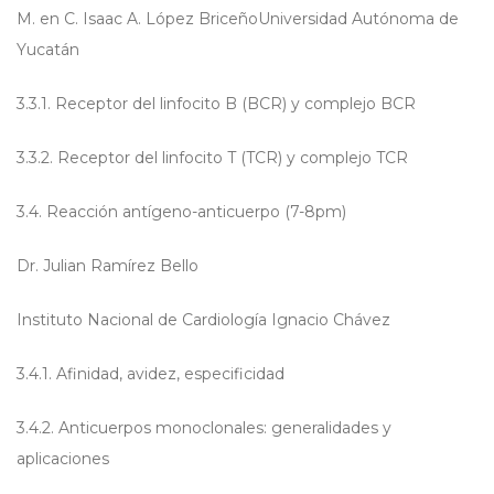
M. en C. Isaac A. López BriceñoUniversidad Autónoma de
Yucatán
3.3.1. Receptor del linfocito B (BCR) y complejo BCR
3.3.2. Receptor del linfocito T (TCR) y complejo TCR
3.4. Reacción antígeno-anticuerpo (7-8pm)
Dr. Julian Ramírez Bello
Instituto Nacional de Cardiología Ignacio Chávez
3.4.1. Afinidad, avidez, especificidad
3.4.2. Anticuerpos monoclonales: generalidades y
aplicaciones