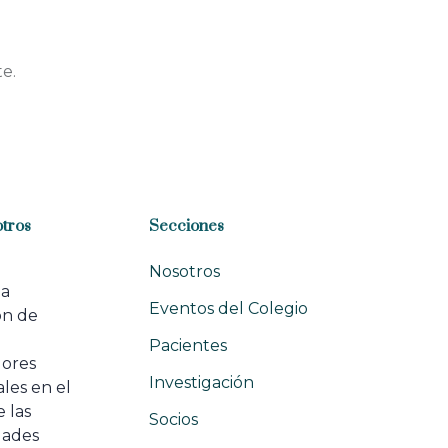
e.
tros
Secciones
Nosotros
na
Eventos del Colegio
ón de
e
Pacientes
dores
Investigación
les en el
 las
Socios
ades