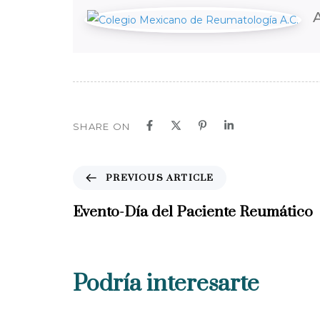
SHARE ON
P
PREVIOUS ARTICLE
r
e
Evento-Día del Paciente Reumático
v
i
o
u
Podría interesarte
s
A