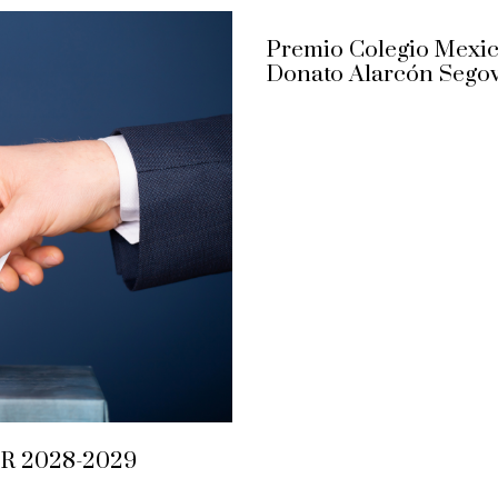
l
e
Premio Colegio Mexica
Donato Alarcón Segov
 2028-2029