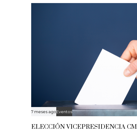
r
t
i
c
l
e
7 meses ago
Eventos
ELECCIÓN VICEPRESIDENCIA CMR