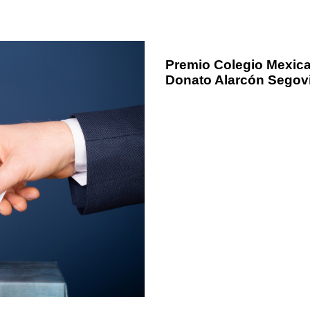
l
e
8 meses ago
Eventos
Premio Colegio Mexica
Donato Alarcón Segov