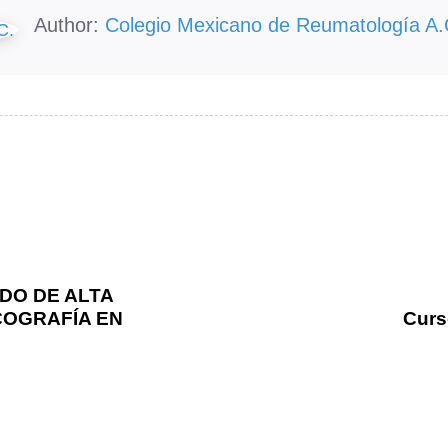
Author:
Colegio Mexicano de Reumatología A.
N
e
DO DE ALTA
x
COGRAFÍA EN
Curs
t
A
r
t
i
c