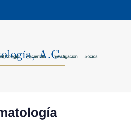
el Colegio
Pacientes
Investigación
Socios
matología