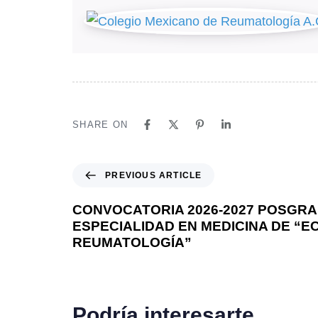
SHARE ON
P
PREVIOUS ARTICLE
r
e
CONVOCATORIA 2026-2027 POSGRA
v
ESPECIALIDAD EN MEDICINA DE “E
i
REUMATOLOGÍA”
o
u
s
A
Podría interesarte
r