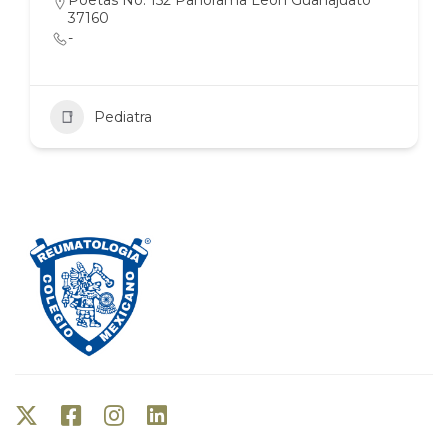
Poetas No. 152 Panorama León Guanajuato
37160
-
Pediatra