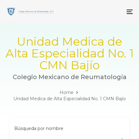
Skip
Skip
links
to
To
primary
navigation
Skip
to
Unidad Medica de
content
Alta Especialidad No. 1
CMN Bajío
Colegio Mexicano de Reumatología
Home
Unidad Medica de Alta Especialidad No. 1 CMN Bajío
Búsqueda por nombre