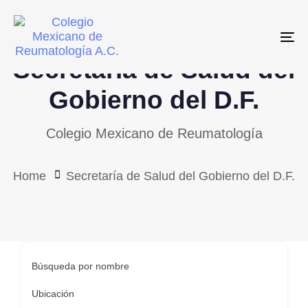
Skip
Skip
links
to
To
primary
Secretaría de Salud del
navigation
Skip
Gobierno del D.F.
to
Colegio Mexicano de Reumatología
content
Home
Secretaría de Salud del Gobierno del D.F.
Búsqueda por nombre
Ubicación