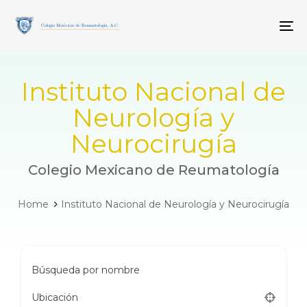
Skip
Skip
links
to
To
primary
navigation
Skip
to
Instituto Nacional de
content
Neurología y
Neurocirugía
Colegio Mexicano de Reumatología
Home
Instituto Nacional de Neurología y Neurocirugía
Búsqueda por nombre
Ubicación