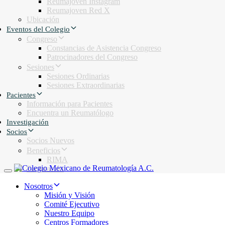
Reumajoven Instagram
Reumajoven Red X
Ubicación
Eventos del Colegio
Congreso
Constancias de Asistencia Congreso
Patrocinadores del Congreso
Sesiones
Sesiones Ordinarias
Sesiones Extraordinarias
Pacientes
Información para Pacientes
Encuentra un Reumatólogo
Investigación
Socios
Socios Nuevos
Beneficios
RIMA
Facturación
Toggle navigation
Nosotros
Misión y Visión
Comité Ejecutivo
Nuestro Equipo
Centros Formadores