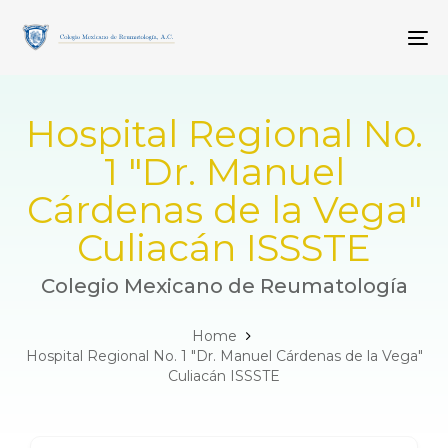
Skip
Skip
links
to
To
primary
navigation
Skip
to
Hospital Regional No.
content
1 "Dr. Manuel
Cárdenas de la Vega"
Culiacán ISSSTE
Colegio Mexicano de Reumatología
Home
Hospital Regional No. 1 "Dr. Manuel Cárdenas de la Vega"
Culiacán ISSSTE