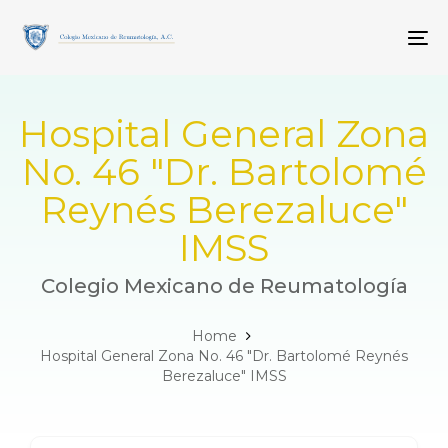
Skip
Skip
links
to
To
primary
navigation
Skip
to
Hospital General Zona
content
No. 46 "Dr. Bartolomé
Reynés Berezaluce"
IMSS
Colegio Mexicano de Reumatología
Home
Hospital General Zona No. 46 "Dr. Bartolomé Reynés
Berezaluce" IMSS