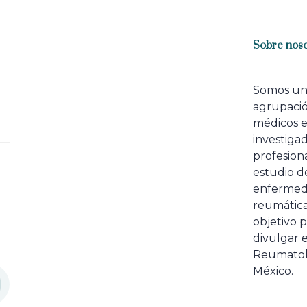
Sobre noso
Somos u
agrupaci
médicos 
investiga
profesiona
estudio de
enfermed
reumátic
objetivo p
divulgar e
Reumatol
México.