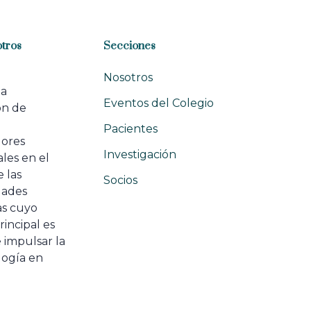
tros
Secciones
Nosotros
na
Eventos del Colegio
ón de
e
Pacientes
dores
Investigación
les en el
 las
Socios
ades
as cuyo
rincipal es
 impulsar la
ogía en