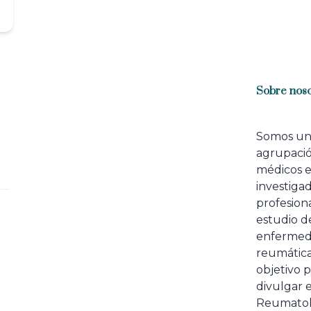
Sobre noso
Somos u
agrupaci
médicos 
investiga
profesiona
estudio de
enfermed
reumátic
objetivo p
divulgar e
Reumatol