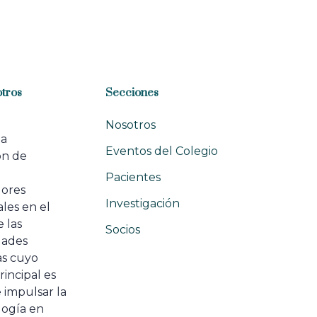
tros
Secciones
Nosotros
na
Eventos del Colegio
ón de
e
Pacientes
dores
Investigación
les en el
 las
Socios
ades
as cuyo
rincipal es
 impulsar la
ogía en