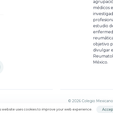
agrupaci
médicos 
investiga
profesiona
estudio de
enfermed
reumátic
objetivo p
divulgar e
Reumatol
México.
© 2026 Colegio Mexicano
Accep
is website uses cookies to improve your web experience.