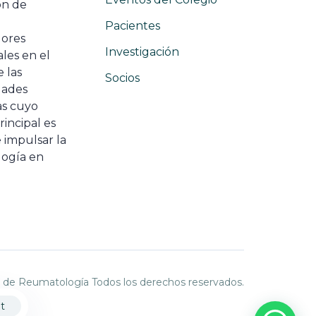
ón de
e
Pacientes
dores
Investigación
les en el
 las
Socios
ades
as cuyo
rincipal es
 impulsar la
ogía en
 de Reumatología Todos los derechos reservados.
t