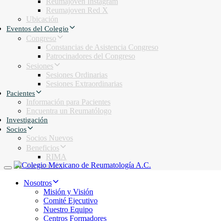
Reumajoven Instagram
Reumajoven Red X
Ubicación
Eventos del Colegio
Congreso
Constancias de Asistencia Congreso
Patrocinadores del Congreso
Sesiones
Sesiones Ordinarias
Sesiones Extraordinarias
Pacientes
Información para Pacientes
Encuentra un Reumatólogo
Investigación
Socios
Socios Nuevos
Beneficios
RIMA
Facturación
Toggle navigation
Nosotros
Misión y Visión
Comité Ejecutivo
Nuestro Equipo
Centros Formadores