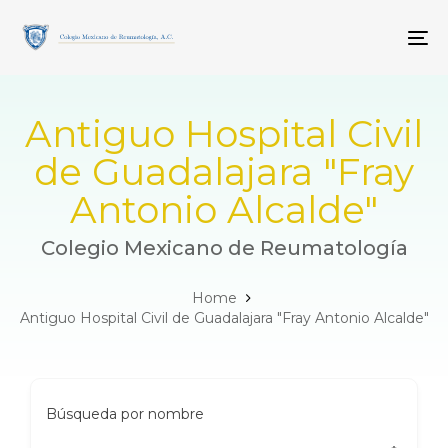
Skip
Skip
links
to
To
primary
navigation
Skip
to
Antiguo Hospital Civil
content
de Guadalajara "Fray
Antonio Alcalde"
Colegio Mexicano de Reumatología
Home
Antiguo Hospital Civil de Guadalajara "Fray Antonio Alcalde"
Búsqueda por nombre