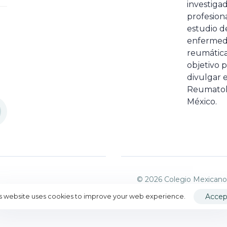
investiga
profesiona
estudio de
enfermed
reumátic
objetivo p
divulgar e
Reumatol
México.
© 2026 Colegio Mexicano
Accep
is website uses cookies to improve your web experience.