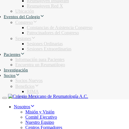
Reumajoven Instagram
Reumajoven Red X
Ubicación
Eventos del Colegio
Congreso
Constancias de Asistencia Congreso
Patrocinadores del Congreso
Sesiones
Sesiones Ordinarias
Sesiones Extraordinarias
Pacientes
Información para Pacientes
Encuentra un Reumatólogo
Investigación
Socios
Socios Nuevos
Beneficios
RIMA
Facturación
Toggle navigation
Nosotros
Misión y Visión
Comité Ejecutivo
Nuestro Equipo
Centros Formadores