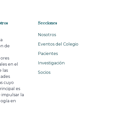
tros
Secciones
Nosotros
na
Eventos del Colegio
ón de
e
Pacientes
dores
Investigación
les en el
 las
Socios
ades
as cuyo
rincipal es
 impulsar la
ogía en