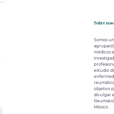
Sobre noso
Somos u
agrupaci
médicos 
investiga
profesiona
estudio de
enfermed
reumátic
objetivo p
divulgar e
Reumatol
México.