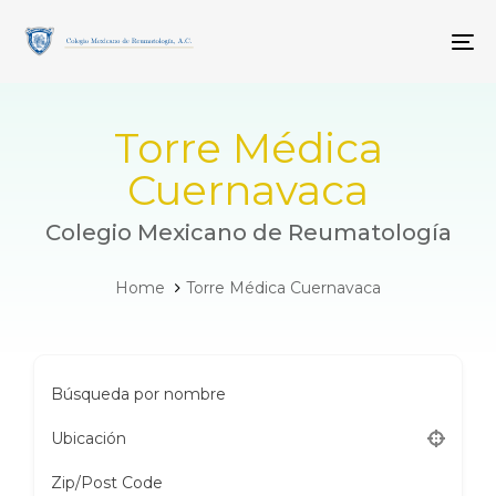
Skip
Skip
links
to
To
primary
navigation
Skip
to
Torre Médica
content
Cuernavaca
Colegio Mexicano de Reumatología
Home
Torre Médica Cuernavaca
Búsqueda por nombre
Ubicación
Zip/Post Code