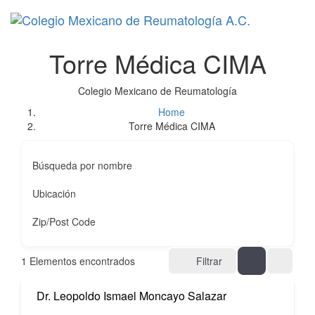
Skip
Skip
Togg
links
to
primary
navigation
Torre Médica CIMA
Skip
to
content
Colegio Mexicano de Reumatología
Home
Torre Médica CIMA
Búsqueda por nombre
Ubicación
Zip/Post Code
1
Elementos encontrados
Filtrar
Dr. Leopoldo Ismael Moncayo Salazar