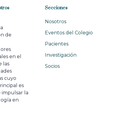
tros
Secciones
Nosotros
na
Eventos del Colegio
ón de
e
Pacientes
dores
Investigación
les en el
 las
Socios
ades
as cuyo
rincipal es
 impulsar la
ogía en