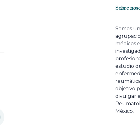
Sobre noso
Somos u
agrupaci
médicos 
investiga
profesiona
estudio de
enfermed
reumátic
objetivo p
divulgar e
Reumatol
México.