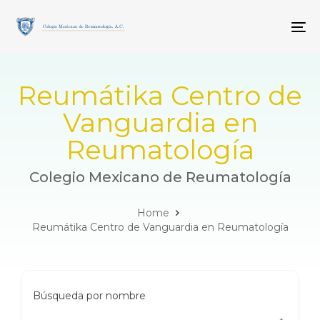
Skip
Skip
links
to
To
primary
navigation
Skip
to
Reumátika Centro de
content
Vanguardia en
Reumatología
Colegio Mexicano de Reumatología
Home
Reumátika Centro de Vanguardia en Reumatología
Búsqueda por nombre