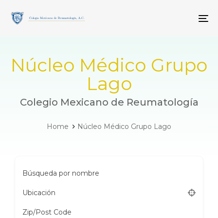
Skip
Skip
links
to
To
primary
navigation
Skip
to
Núcleo Médico Grupo
content
Lago
Colegio Mexicano de Reumatología
Home
Núcleo Médico Grupo Lago
Búsqueda por nombre
Ubicación
Zip/Post Code