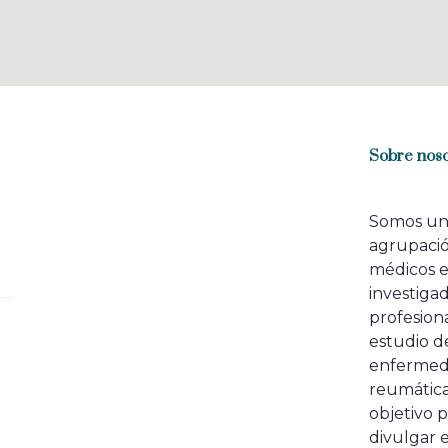
Sobre noso
Somos u
agrupaci
médicos 
investiga
profesiona
estudio de
enfermed
reumátic
objetivo p
divulgar e