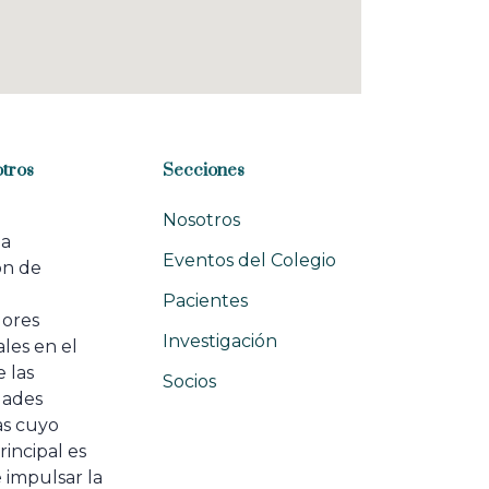
tros
Secciones
Nosotros
na
Eventos del Colegio
ón de
e
Pacientes
dores
Investigación
les en el
 las
Socios
ades
as cuyo
rincipal es
 impulsar la