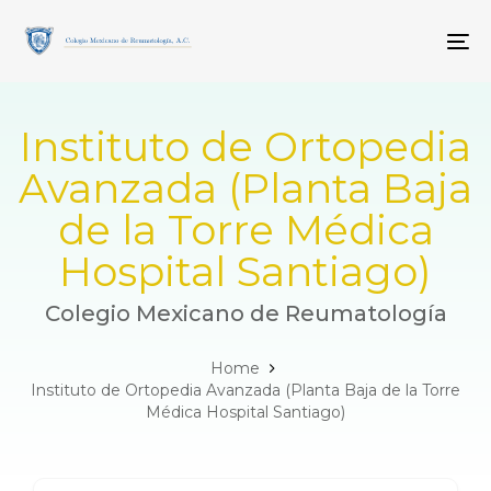
Skip
Skip
links
to
To
primary
navigation
Skip
to
Instituto de Ortopedia
content
Avanzada (Planta Baja
de la Torre Médica
Hospital Santiago)
Colegio Mexicano de Reumatología
Home
Instituto de Ortopedia Avanzada (Planta Baja de la Torre
Médica Hospital Santiago)