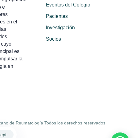
Eventos del Colegio
s e
ores
Pacientes
es en el
Investigación
las
des
Socios
 cuyo
incipal es
impulsar la
gía en
cano de Reumatología Todos los derechos reservados.
ept