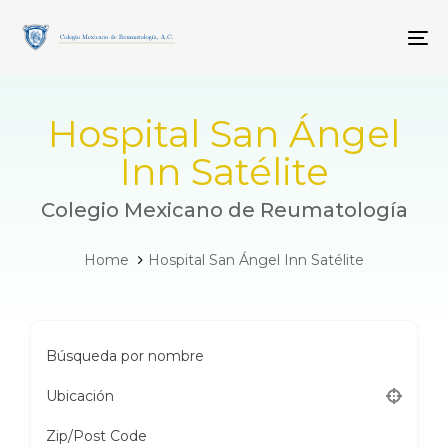
Skip
Skip
links
to
To
primary
navigation
Skip
to
Hospital San Ángel
content
Inn Satélite
Colegio Mexicano de Reumatología
Home
Hospital San Ángel Inn Satélite
Búsqueda por nombre
Ubicación
Zip/Post Code