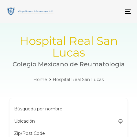
Skip
Skip
links
to
To
primary
navigation
Skip
to
Hospital Real San
content
Lucas
Colegio Mexicano de Reumatología
Home
Hospital Real San Lucas
Búsqueda por nombre
Ubicación
Zip/Post Code